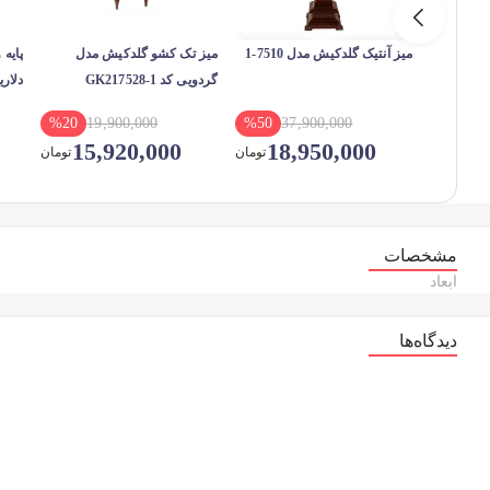
میز آنتیک گلدکیش مدل 7510-1
میز تک کشو گلدکیش مدل
پایه
گردویی کد GK217528-1
دلاریس 
%
20
19,900,000
%
50
37,900,000
15,920,000
18,950,000
تومان
تومان
مشخصات
ابعاد
دیدگاه‌ها