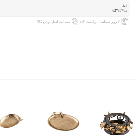
ابعاد
65*37*62
۷ روز ضمانت بازگشت کالا
ضمانت اصل بودن کالا