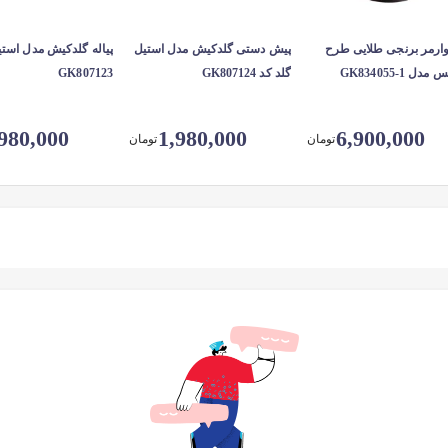
 وارمر برنجی طلایی طرح
پیش دستی گلدکیش مدل استیل
مدل GK834055-1
گلد کد GK807124
GK807123
980,000
1,980,000
6,900,000
تومان
تومان