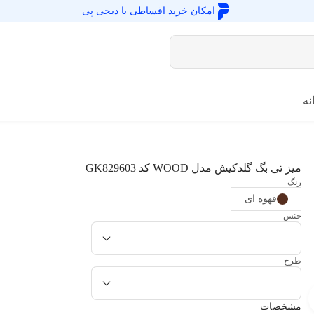
امکان خرید اقساطی با
دیجی پی
نه
میز تی بگ گلدکیش مدل WOOD کد GK829603
رنگ
قهوه ای
جنس
طرح
مشخصات