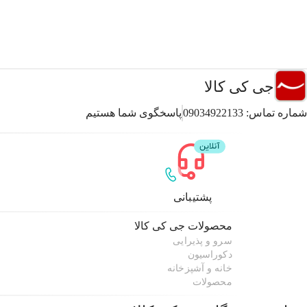
جی کی کالا
شماره تماس:
09034922133
پاسخگوی شما هستیم
پشتیبانی
محصولات
جی کی کالا
سرو و پذیرایی
دکوراسیون
خانه و آشپزخانه
محصولات