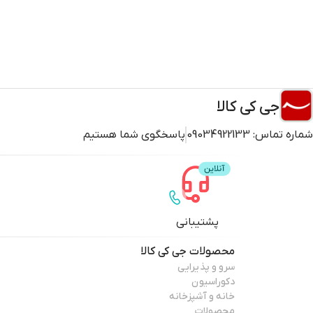
جی کی کالا
شماره تماس:
09034922133
پاسخگوی شما هستیم
پشتیبانی
محصولات
جی کی کالا
سرو و پذیرایی
دکوراسیون
خانه و آشپزخانه
محصولات