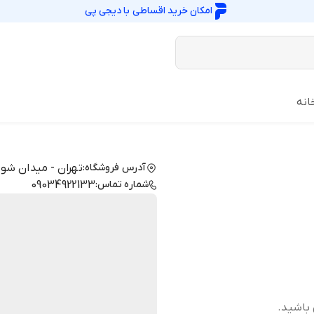
امکان خرید اقساطی با
دیجی پی
انه
آدرس فروشگاه:
تهران - میدان شوش
شماره تماس:
09034922133
 باشید.