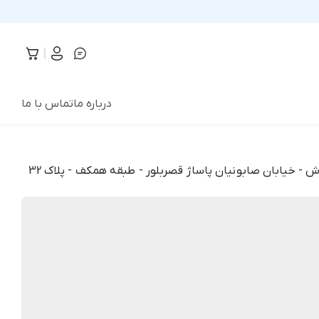
درباره ما
تماس با ما
 - خیابان صابونیان پاساژ قصربلور - طبقه همکف - پلاک 32