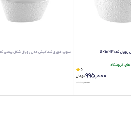
کد GK152131
سوپ خوری گلد کیش مدل رویال شکل بیضی کد GK152023
5
995,000
تومان
1,990,000