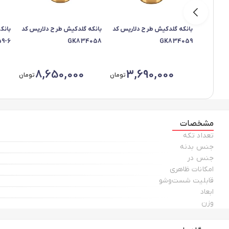
بانکه گلدکیش طرح دلاریس کد
بانکه گلدکیش طرح دلاریس کد
بانک
9-6
GK834058
GK834059
8,650,000
3,690,000
تومان
تومان
مشخصات
تعداد تکه
جنس بدنه
جنس در
امکانات ظاهری
قابلیت شست‌وشو
ابعاد
وزن