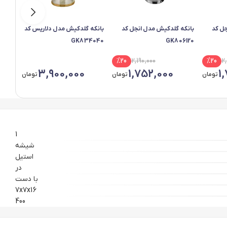
جل کد
بانکه گلدکیش مدل انجل کد
بانکه گلدکیش مدل دلاریس کد
GK834040
GK806120
%
20
2,190,000
%
20
2,
3,900,000
1,752,000
1
تومان
تومان
تومان
1
شیشه
استیل
در
با دست
7x7x16
400