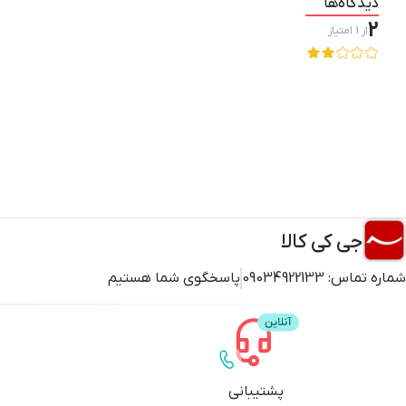
دیدگاه‌ها
2
از
1
امتیاز
جی کی کالا
شماره تماس:
09034922133
پاسخگوی شما هستیم
پشتیبانی