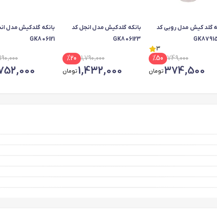
ه گلد کیش مدل روبی کد
بانکه گلدکیش مدل انجل کد
بانکه گلدکیش مدل ان
GK806121
GK806123
GK87915
3
190,000
%
20
1,790,000
%
50
749,000
,752,000
1,432,000
374,500
تومان
تومان