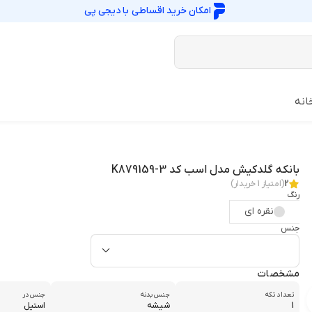
امکان خرید اقساطی با
دیجی پی
انه
بانکه گلدکیش مدل اسب کد K879159-3
2
(امتیاز
1
خریدار)
رنگ
نقره ای
جنس
مشخصات
تعداد تکه
جنس بدنه
جنس در
1
شیشه
استیل