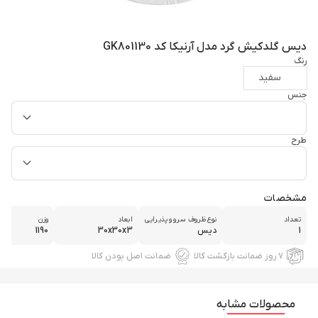
دیس گلدکیش گرد مدل آرنیکا کد GK801130
رنگ
سفید
جنس
طرح
مشخصات
تعداد
نوع ظروف سرو و پذیرایی
ابعاد
وزن
1
دیس
30x30x3
1190
۷ روز ضمانت بازگشت کالا
ضمانت اصل بودن کالا
محصولات مشابه