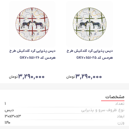
دیس پذیرایی گرد گلدکیش طرح
دیس پذیرایی گرد گلدکیش طرح
هرمس کد GK701151-25
هرمس کد GK701151-26
3,290,000
3,290,000
تومان
تومان
مشخصات
تعداد
1
نوع ظروف سرو و پذیرایی
دیس
ابعاد
30x30x3
وزن
1190