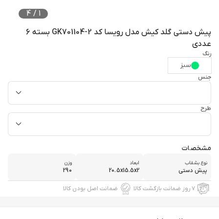
4
/
1
پیش دستی گلد کیش مدل رویسا کد GK701104-2 بسته 6
عددی
رنگ
سبز
جنس
طرح
مشخصات
نوع بشقاب
ابعاد
وزن
پیش دستی
20.5x15.5x2
290
۷ روز ضمانت بازگشت کالا
ضمانت اصل بودن کالا