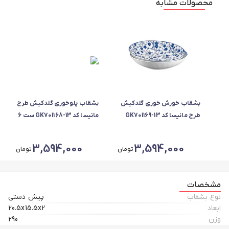
محصولات مشابه
بشقاب خورش خوری گلدکیش
بشقاب پلوخوری گلدکیش طرح
طرح مانیسا کد GK701169-13
مانیسا کد GK701168-13 ست 6
ست 6 عددی
عددی
3,594,000
3,594,000
تومان
تومان
مشخصات
نوع بشقاب
پیش دستی
ابعاد
20.5x15.5x2
وزن
290