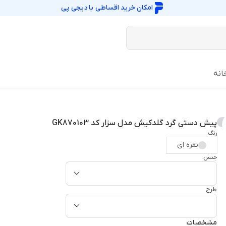
امکان خرید اقساطی با
دیجی پی
انه
پیش دستی گرد گلدکیش مدل سزار کد GK870103
رنگ
نقره ای
جنس
طرح
مشخصات