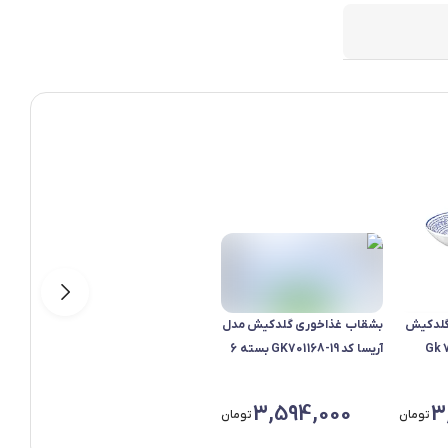
گلدکیش
بشقاب غذاخوری گلدکیش مدل
مدل آریسا کد17-701169 Gk
آریسا کد GK701168-19 بسته 6
عددی
3,594,000
3
تومان
تومان