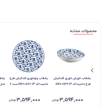
محصولات مشابه
بشقاب خورش خوری گلدکیش
بشقاب پلوخوری گلدکیش طرح
بشق
طرح مانیسا کد GK701169-13
مانیسا کد GK701168-13 ست 6
ست 6 عددی
عددی
بسته 6 ع
3,594,000
3,594,000
تومان
تومان