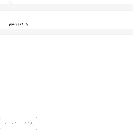
1.5*23*23
بازگشت به بالا