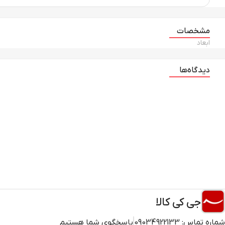
مشخصات
ابعاد
دیدگاه‌ها
جی کی کالا
شماره تماس:
09034922133
پاسخگوی شما هستیم