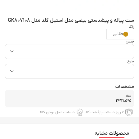
ست پیاله و پیشدستی بیضی مدل استیل گلد مدل GK807108
رنگ
طلایی
جنس
طرح
مشخصات
ابعاد
5*21.5*24
۷ روز ضمانت بازگشت کالا
ضمانت اصل بودن کالا
محصولات مشابه