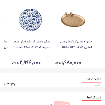
پیش دستی گلدکیش مدل
پیش دستی گرد گلدکیش طرح
پیش دس
استیل گلد کد GK807124
مانیسا کد GK701166-13 ست 6
عددی
ست 6 عددی
2,994,000
1,980,000
تومان
تومان
مشخصات
ابعاد
3*21*23
دیدگاه‌ها