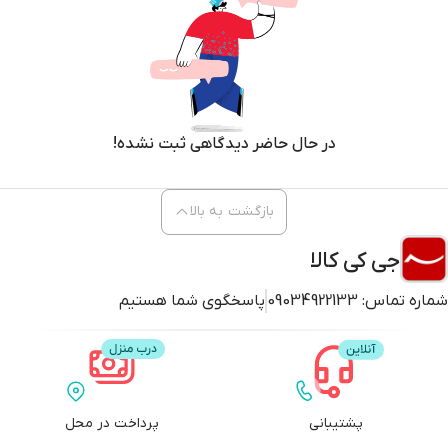
در حال حاضر دیدگاهی ثبت نشده!
بازگشت به بالا
جی کی کالا
شماره تماس:
09034922133
پاسخگوی شما هستیم
پشتیبانی
پرداخت در محل