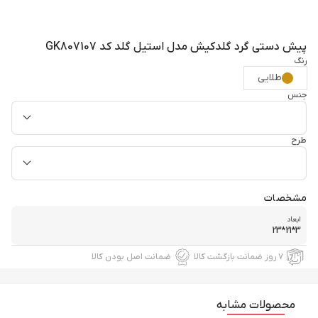
پیش دستی گرد گلدکیش مدل استیل گلد کد GK807107
رنگ
طلایی
جنس
طرح
مشخصات
ابعاد
3*21*23
۷ روز ضمانت بازگشت کالا
ضمانت اصل بودن کالا
محصولات مشابه