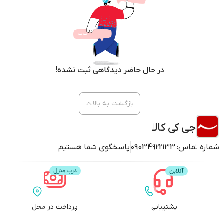
در حال حاضر دیدگاهی ثبت نشده!
بازگشت به بالا
جی کی کالا
شماره تماس:
09034922133
پاسخگوی شما هستیم
پشتیبانی
پرداخت در محل