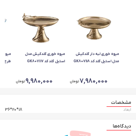
میوه خوری لبه دار گلدکیش
میوه خوری گلدکیش مدل
میوه خ
مدل استیل گلد کد GK807118
استیل گلد کد GK807117
طرح مان
105-13
9,980,000
7,980,000
تومان
تومان
مشخصات
ابعاد
18*20*36
دیدگاه‌ها