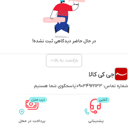
در حال حاضر دیدگاهی ثبت نشده!
بازگشت به بالا
جی کی کالا
شماره تماس:
09034922133
پاسخگوی شما هستیم
پشتیبانی
پرداخت در محل