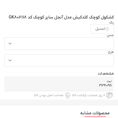
کشکول کوچک گلدکیش مدل آنجل سایز کوچک کد GK806118
رنگ
استیل
جنس
طرح
مشخصات
ابعاد
18*20*36
۷ روز ضمانت بازگشت کالا
ضمانت اصل بودن کالا
محصولات مشابه