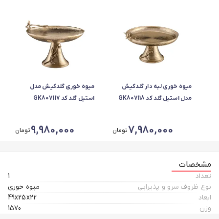
میوه خوری لبه دار گلدکیش
میوه خوری گلدکیش مدل
مدل استیل گلد کد GK807118
استیل گلد کد GK807117
9,980,000
7,980,000
تومان
تومان
مشخصات
تعداد
1
نوع ظروف سرو و پذیرایی
میوه خوری
ابعاد
49x25x22
وزن
1570