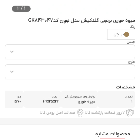
2
/
1
میوه خوری برنجی گلدکیش مدل هِوِن کدGK843047
رنگ
برنجی
جنس
طرح
مشخصات
تعداد
نوع ظروف سرو و پذیرایی
ابعاد
وزن
1
میوه خوری
49x25x22
1570
۷ روز ضمانت بازگشت کالا
ضمانت اصل بودن کالا
محصولات مشابه