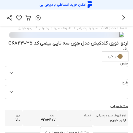
امکان خرید اقساطی با
دیجی پی
/
/
/
همه محصولات
سرو و پذیرایی
ظروف سرو و پذیرایی
اردو خوری
اردو خوری گلدکیش مدل هِوِن سه تایی بیضی کد GK843035
رنگ
برنجی
جنس
طرح
مشخصات
نوع ظروف سرو و پذیرایی
تعداد
ابعاد
وزن
اردور خوری
1
34x34x7
710
مشاهده همه مشخصات