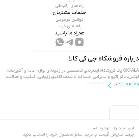
راه های ارتباطی
خدمات مشتریان
قوانین مرجوعی
راهنمای خرید
همراه ما باشید
درباره فروشگاه
جی کی کالا
GKKALA یک فروشگاه اینترنتی تخصصی در زمینه‌ی لوازم خانه و آشپزخانه
لوکس، دکوراتیو و پذیرایی است که با هدف تلفیق زیبایی، کیفیت و اصالت،
فعالیت خود را آغاز کرده است.
مطالعه بیشتر
در دنیای امروز، خانه دیگر فقط یک فضای فیزیکی نیست؛ بلکه نمادی از سبک
زندگی، ذوق هنری و سلیقه‌ی شخصی ماست. در GKKALA ما باور داریم که
انتخاب وسایل خانه، چیزی فراتر از خرید یک کالا است؛ انتخابی‌ست برای ساختن
فضایی گرم، الهام‌بخش و منحصربه‌فرد.
این محصول موجود است.
جهت نمایش قیمت و خرید، سایز محصول خود را انتخاب کنید