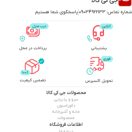
جی کی کالا
شماره تماس:
09034922133
پاسخگوی شما هستیم
پشتیبانی
پرداخت در محل
تضمین کیفیت
تحویل اکسپرس
محصولات
جی کی کالا
سرو و پذیرایی
دکوراسیون
خانه و آشپزخانه
محصولات
اطلاعات فروشگاه
درباره ما