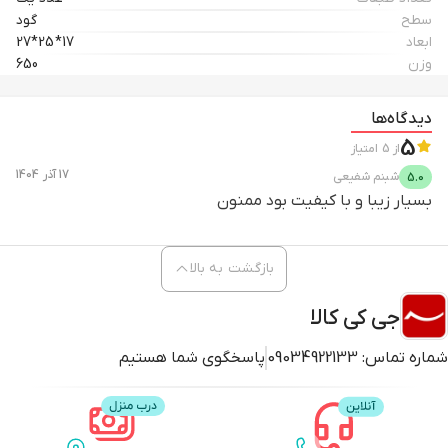
سطح
گود
ابعاد
17*25*27
وزن
650
دیدگاه‌ها
5
از
5
امتیاز
17 آذر 1404
شبنم
شفیعی
5.0
بسیار زیبا و با کیفیت بود ممنون
بازگشت به بالا
جی کی کالا
شماره تماس:
09034922133
پاسخگوی شما هستیم