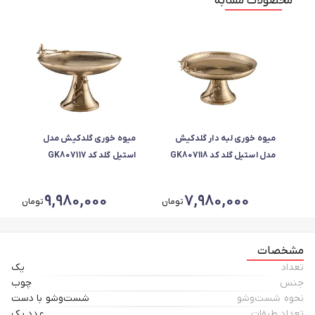
محصولات مشابه
میوه خوری لبه دار گلدکیش
میوه خوری گلدکیش مدل
مدل استیل گلد کد GK807118
استیل گلد کد GK807117
9,980,000
7,980,000
تومان
تومان
مشخصات
تعداد
یک
جنس
چوب
نحوه شست‌وشو
شست‌وشو با دست
تعداد طبقات
عدد یک