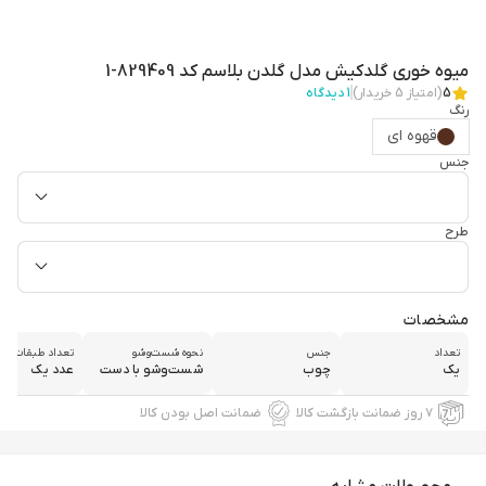
میوه خوری گلدکیش مدل گلدن بلاسم کد 829409-1
5
(امتیاز
5
خریدار)
1
دیدگاه
رنگ
قهوه ای
جنس
طرح
مشخصات
تعداد
جنس
نحوه شست‌وشو
تعداد طبقات
یک
چوب
شست‌وشو با دست
عدد یک
۷ روز ضمانت بازگشت کالا
ضمانت اصل بودن کالا