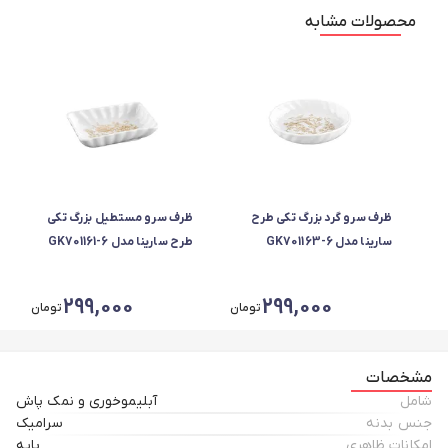
محصولات مشابه
ظرف سرو گرد بزرگ تکی طرح
ظرف سرو مستطیل بزرگ تکی
سارینا مدل GK701163-6
طرح سارینا مدل GK701161-6
299,000
299,000
تومان
تومان
مشخصات
شامل
آبلیموخوری و نمک پاش
جنس بدنه
سرامیک
امکانات ظاهری
پایه