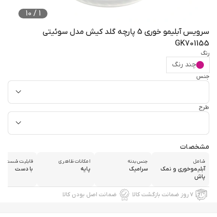
10
/
1
سرویس آبلیمو خوری 5 پارچه گلد کیش مدل سوئیتی
GK701155
رنگ
چند رنگ
جنس
طرح
مشخصات
شامل
جنس بدنه
امکانات ظاهری
قابلیت شست‌وش
آبلیموخوری و نمک
سرامیک
پایه
با دست
پاش
۷ روز ضمانت بازگشت کالا
ضمانت اصل بودن کالا