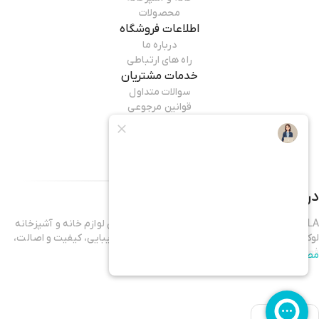
محصولات
اطلاعات فروشگاه
درباره ما
راه های ارتباطی
خدمات مشتریان
سوالات متداول
قوانین مرجوعی
راهنمای خرید
همراه ما باشید
درباره فروشگاه
جی کی کالا
GKKALA یک فروشگاه اینترنتی تخصصی در زمینه‌ی لوازم خانه و آشپزخانه
لوکس، دکوراتیو و پذیرایی است که با هدف تلفیق زیبایی، کیفیت و اصالت،
فعالیت خود را آغاز کرده است.
مطالعه بیشتر
در دنیای امروز، خانه دیگر فقط یک فضای فیزیکی نیست؛ بلکه نمادی از سبک
زندگی، ذوق هنری و سلیقه‌ی شخصی ماست. در GKKALA ما باور داریم که