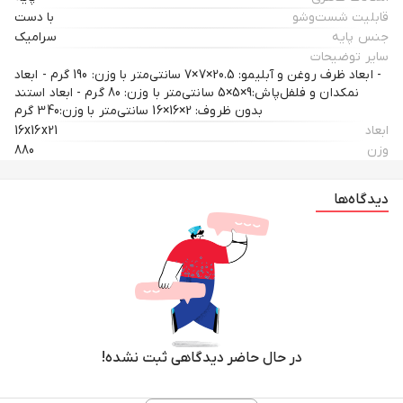
قابلیت شست‌وشو
با دست
جنس پایه
سرامیک
سایر توضیحات
- ابعاد ظرف روغن و آبلیمو: 20.5×7×7 سانتی‌متر با وزن: 190 گرم - ابعاد
نمکدان و فلفل‌پاش:9×5×5 سانتی‌متر با وزن: 80 گرم - ابعاد استند
بدون ظروف: 2×16×16 سانتی‌متر با وزن:340 گرم
ابعاد
16x16x21
وزن
880
دیدگاه‌ها
در حال حاضر دیدگاهی ثبت نشده!